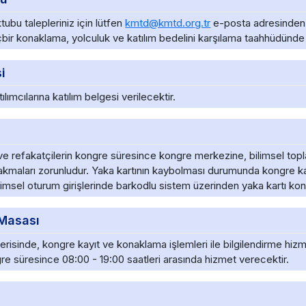
bu talepleriniz için lütfen
kmtd@kmtd.org.tr
e-posta adresinden d
bir konaklama, yolculuk ve katılım bedelini karşılama taahhüdünd
i
lımcılarına katılım belgesi verilecektir.
 ve refakatçilerin kongre süresince kongre merkezine, bilimsel topla
 takmaları zorunludur. Yaka kartının kaybolması durumunda kongre 
imsel oturum girişlerinde barkodlu sistem üzerinden yaka kartı kont
 Masası
risinde, kongre kayıt ve konaklama işlemleri ile bilgilendirme hizm
re süresince 08:00 - 19:00 saatleri arasında hizmet verecektir.