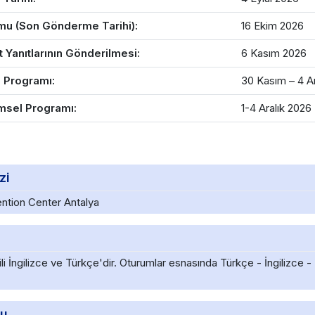
rmu (Son Gönderme Tarihi):
16 Ekim 2026
t Yanıtlarının Gönderilmesi:
6 Kasım 2026
l Programı:
30 Kasım – 4 A
imsel Programı:
1-4 Aralık 2026
zi
ntion Center Antalya
li İngilizce ve Türkçe'dir. Oturumlar esnasında Türkçe - İngilizce -
bu