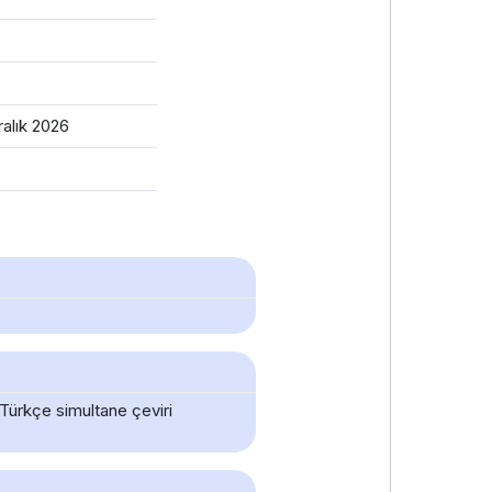
ralık 2026
 Türkçe simultane çeviri