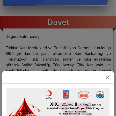
Davet
Değerli Katılımcılar;
Türkiye Kan Merkezleri ve Transfüzyon Derneği; kurulduğu
1996 yılından bu yana ülkemizde Kan Bankacılığı ve
Transfüzyon Tıbbı alanındaki eğitim ve bilgi eksikliğini
görerek Sağlık Bakanlığı, Türk Kızılay, Türk Kan Vakfı ve
Sağlık Bilimleri Üniversitesi ile birlikte kanın doğru ve güvenli
alınması, hazırlanması, saklanması ve kullanılması konusunda
çok sayıda bilimsel etkinlik ve toplantı gerçekleştirmiştir.
2003 yılında düzenlenen ISBT ile ortaklaşa VIII. Regional
ISBT Kongresi, 2016 yılında XII. AATM Kongresi ve 2020
yılında ise 1. Uluslararası Kan Merkezleri ve Transfüzyon
Tıbbı Kongresi Türkiye Kan Merkezleri ve Transfüzyon
Derneği’nin uluslararası kongreleri olmuştur. Bu yıl, dünyada