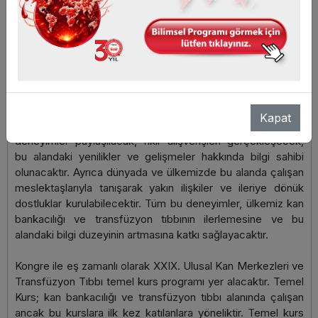
kan bankacılığı ve transfüzyon tıbbı alanında isim yapmış
pek çok derneğin katkılarıyla ikinci uluslararası kan
bankacılığı ve transfüzyon tıbbı kongremizi
gerçekleştireceğimizi duyurmaktan mutlu ve gururluyuz.
Kongreler, çalışanların yeniliklerden haberdar olmasının yanı
sıra kendi çalışmalarını poster veya sözlü bildiri şeklinde
ortaya koydukları bilimsel bir ortamdır. Kongremizde,
Kapat
dünyadaki kan bankacılığı ve transfüzyon tıbbındaki bilgi ve
deneyimler paylaşılacak, fikir alışverişleri gerçekleşecek,
bu alandaki yenilikler ve gelişmeler hakkında bilgi sahibi
olunacaktır. Ayrıca dünyada ve ülkemizde bu alanda çalışan
meslektaşlarıyla tanışarak yakın ilişkiler ve ileriye dönük
dostluklar kurulabilecektir. Tüm bu deneyimler, ülkemiz kan
bankacılığı ve transfüzyon tıbbının ilerlemesine ve bu
alandaki bilgi düzeyinin artmasına katkı sağlayacaktır.
Kongre ile eş zamanlı olarak XXIX. Ulusal Kan Merkezleri ve
Transfüzyon Tıbbı temel kurs programı yer alacaktır. Temel
Kurs; kan bankacılığı ve transfüzyon tıbbı alanında çalışan
ancak bu kurslara ilk kez katılanlara yöneliktir. Temel kurs