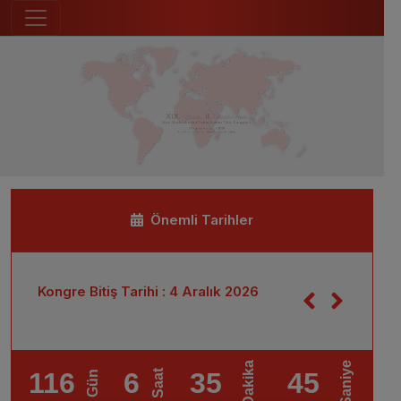
Önemli Tarihler
m
Kongre Bitiş Tarihi : 4 Aralık 2026
Bildiri Gönderi
2026